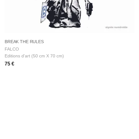
BREAK THE RULES
FALCO
Editions d'art (50 cm X 70 cm)
75 €
GALERIE D'ART MARAIS