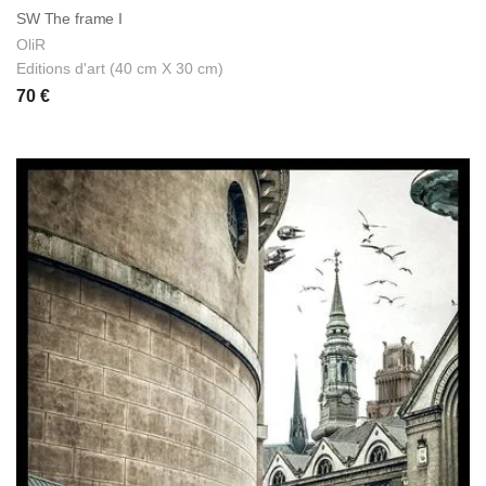
SW The frame I
OliR
Editions d'art (40 cm X 30 cm)
70 €