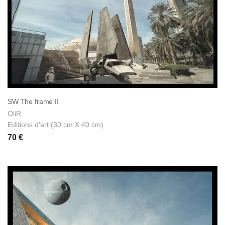
SW The frame II
OliR
Editions d'art (30 cm X 40 cm)
70 €