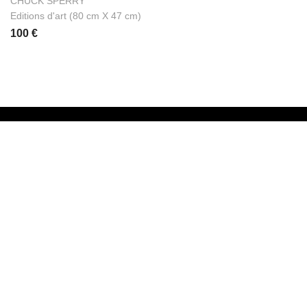
CHUCK SPERRY
Editions d'art (80 cm X 47 cm)
100 €
GALERIE D'ART MARAIS
GALERIE D'ART REPUBLIQUE
ADRESSE
1 Rue Lucien Sampaix, 75010 Paris
COURRIEL
contact@loeilouvert.com